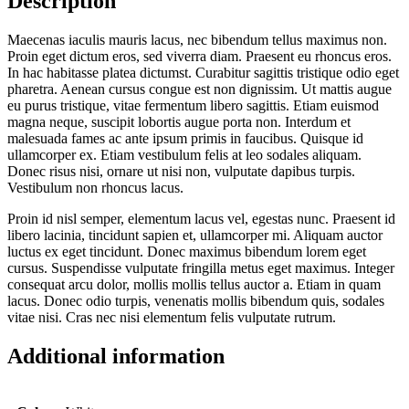
Description
Maecenas iaculis mauris lacus, nec bibendum tellus maximus non.
Proin eget dictum eros, sed viverra diam. Praesent eu rhoncus eros.
In hac habitasse platea dictumst. Curabitur sagittis tristique odio eget
pharetra. Aenean cursus congue est non dignissim. Ut mattis augue
eu purus tristique, vitae fermentum libero sagittis. Etiam euismod
magna neque, suscipit lobortis augue porta non. Interdum et
malesuada fames ac ante ipsum primis in faucibus. Quisque id
ullamcorper ex. Etiam vestibulum felis at leo sodales aliquam.
Donec risus nisi, ornare ut nisi non, vulputate dapibus turpis.
Vestibulum non rhoncus lacus.
Proin id nisl semper, elementum lacus vel, egestas nunc. Praesent id
libero lacinia, tincidunt sapien et, ullamcorper mi. Aliquam auctor
luctus ex eget tincidunt. Donec maximus bibendum lorem eget
cursus. Suspendisse vulputate fringilla metus eget maximus. Integer
consequat arcu dolor, mollis mollis tellus auctor a. Etiam in quam
lacus. Donec odio turpis, venenatis mollis bibendum quis, sodales
vitae nisi. Cras nec nisi elementum felis vulputate rutrum.
Additional information