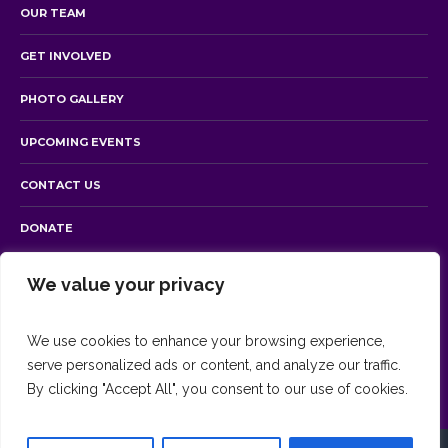
OUR TEAM
GET INVOLVED
PHOTO GALLERY
UPCOMING EVENTS
CONTACT US
DONATE
We value your privacy
Contact Us
We use cookies to enhance your browsing experience,
info@horizon4hope.org
serve personalized ads or content, and analyze our traffic.
By clicking "Accept All", you consent to our use of cookies.