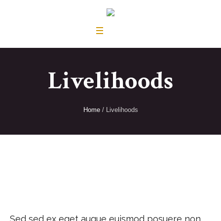
Livelihoods
Home
/
Livelihoods
Sed sed ex eget augue euismod posuere non